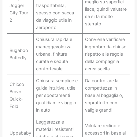
meglio su superfici
Jogger
trasportabilità,
lisce, quindi valutare
City Tour
spesso con sacca
se si fa molto
2
da viaggio utile in
sterrato
aeroporto
Chiusura rapida e
Conviene verificare
maneggevolezza
ingombro da chiuso
Bugaboo
urbana, finiture
rispetto alle regole
Butterfly
curate e seduta
della compagnia
confortevole
aerea scelta
Chiusura semplice e
Da controllare la
Chicco
guida intuitiva, utile
compattezza in
Bravo
per spostamenti
base al bagagliaio,
Quick-
quotidiani e viaggio
soprattutto con
Fold
in auto
valigie grandi
Leggerezza e
Valutare reclino e
materiali resistenti,
Uppababy
accessori in base ai
adatto a chi cerca