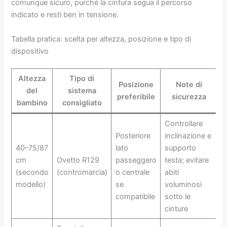
comunque sicuro, purché la cintura segua il percorso
indicato e resti ben in tensione.
Tabella pratica: scelta per altezza, posizione e tipo di
dispositivo
Altezza
Tipo di
Posizione
Note di
del
sistema
preferibile
sicurezza
bambino
consigliato
Controllare
Posteriore
inclinazione e
40–75/87
lato
supporto
cm
Ovetto R129
passeggero
testa; evitare
(secondo
(contromarcia)
o centrale
abiti
modello)
se
voluminosi
compatibile
sotto le
cinture