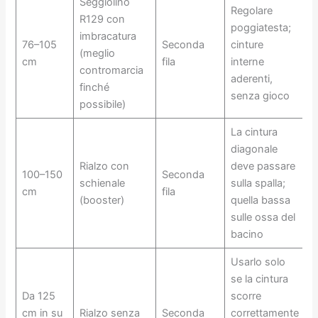
Seggiolino
Regolare
R129 con
poggiatesta;
imbracatura
76–105
Seconda
cinture
(meglio
cm
fila
interne
contromarcia
aderenti,
finché
senza gioco
possibile)
La cintura
diagonale
Rialzo con
deve passare
100–150
Seconda
schienale
sulla spalla;
cm
fila
(booster)
quella bassa
sulle ossa del
bacino
Usarlo solo
se la cintura
Da 125
scorre
cm in su
Rialzo senza
Seconda
correttamente